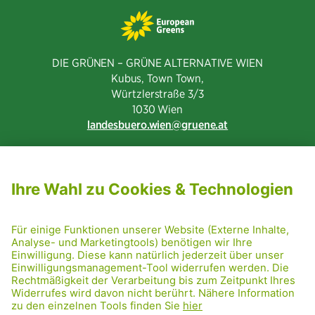
DIE GRÜNEN – GRÜNE ALTERNATIVE WIEN
Kubus, Town Town,
Würtzlerstraße 3/3​
1030 Wien
landesbuero.wien
gruene.at
NEWSLETTER ABONNIEREN
MITGLIED WERDEN
CODE OF CONDUCT
PRESSE
GRÜNE RADRETTUNG
FRIDAY NIGHTSKATING
NETIQUETTE